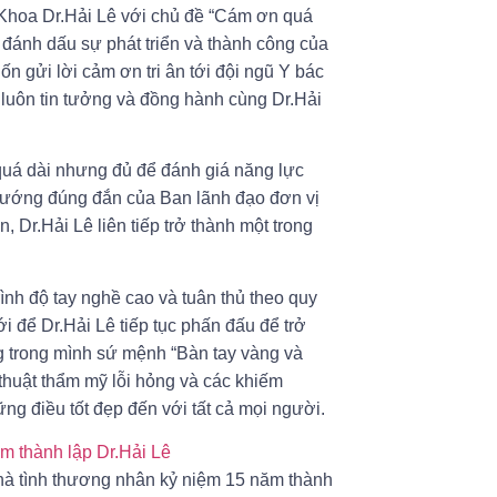
 Khoa Dr.Hải Lê với chủ đề “Cám ơn quá
để đánh dấu sự phát triển và thành công của
 gửi lời cảm ơn tri ân tới đội ngũ Y bác
luôn tin tưởng và đồng hành cùng Dr.Hải
uá dài nhưng đủ để đánh giá năng lực
 hướng đúng đắn của Ban lãnh đạo đơn vị
 Dr.Hải Lê liên tiếp trở thành một trong
ình độ tay nghề cao và tuân thủ theo quy
 để Dr.Hải Lê tiếp tục phấn đấu để trở
g trong mình sứ mệnh “Bàn tay vàng và
thuật thẩm mỹ lỗi hỏng và các khiếm
ng điều tốt đẹp đến với tất cả mọi người.
hà tình thương nhân kỷ niệm 15 năm thành