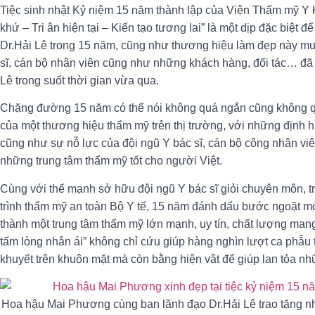
Tiệc sinh nhật Kỷ niệm 15 năm thành lập của Viện Thẩm mỹ Y
khứ – Tri ân hiện tại – Kiến tạo tương lai” là một dịp đặc biệt 
Dr.Hải Lê trong 15 năm, cũng như thương hiệu làm đẹp này muốn
sĩ, cán bộ nhân viên cũng như những khách hàng, đối tác… đã 
Lê trong suốt thời gian vừa qua.
Chặng đường 15 năm có thể nói không quá ngắn cũng không q
của một thương hiệu thẩm mỹ trên thị trường, với những định
cũng như sự nỗ lực của đội ngũ Y bác sĩ, cán bộ công nhân viên,
những trung tâm thẩm mỹ tốt cho người Việt.
Cùng với thế mạnh sở hữu đội ngũ Y bác sĩ giỏi chuyên môn, tr
trình thẩm mỹ an toàn Bộ Y tế, 15 năm đánh dấu bước ngoặt mới
thành một trung tâm thẩm mỹ lớn mạnh, uy tín, chất lượng man
tấm lòng nhân ái” không chỉ cứu giúp hàng nghìn lượt ca phẫu 
khuyết trên khuôn mặt mà còn bằng hiện vât để giúp lan tỏa nhữ
Hoa hậu Mai Phương cùng ban lãnh đạo Dr.Hải Lê trao tặng n