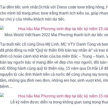
Tại đêm tiệc sinh nhật Dr.Hải với Dress code tone trắng hồng,
cho mình bộ trang phục tone trắng thanh lịch kiêu sa, giúp nha
sự chú ý của nhiều khách mời dự tiệc.
Miss World Việt Nam 2022 Mai Phương thanh lịch dự tiệc sin
Tại buổi tiệc cô cùng Diva Mỹ Linh, MC VTV Danh Tùng và ba
đã phát động ra mắt “Quỹ từ thiện Đôi bàn tay nhân ái” và trao
đình có hoàn cảnh khó khăn của ba miền Bắc – Trung – Nam. Với
bàn tay người bác sĩ mang đến vẻ đẹp cho mọi người, đôi bàn t
nối. Đồng hành cùng quỹ từ thiện này, 15 năm qua Dr.Hải Lê đ
nguyện từ các tỉnh thành trên cả nước để cùng chung tay tươ
tâm, những gia đình neo đơn, những em học sinh vượt khó, nh
bệnh…
Lễ kỷ niệm được diễn ra trong không gian sang trọng t