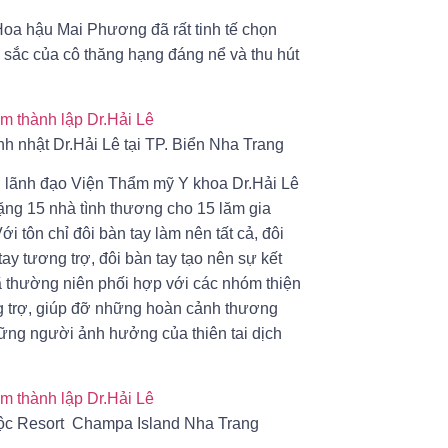
 Hoa hậu Mai Phương đã rất tinh tế chọn
n sắc của cô thăng hạng đáng nể và thu hút
h nhật Dr.Hải Lê tại TP. Biển Nha Trang
n lãnh đạo Viện Thẩm mỹ Y khoa Dr.Hải Lê
 tặng 15 nhà tình thương cho 15 lăm gia
 tôn chỉ đôi bàn tay làm nên tất cả, đôi
ay tương trợ, đôi bàn tay tạo nên sự kết
ã thường niên phối hợp với các nhóm thiện
ng trợ, giúp đỡ những hoàn cảnh thương
ững người ảnh hưởng của thiên tai dịch
huộc Resort Champa Island Nha Trang