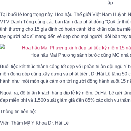
lập
Tại buổi lễ long trọng này, Hoa hậu Thế giới Việt Nam Huỳnh
VTV Danh Tùng cùng các ban lãnh đạo phát động “Quỹ từ thiện 
tình thương cho 15 gia đình có hoàn cảnh khó khăn của ba miề
tay người bác sĩ mang đến vẻ đẹp cho mọi người, đôi bàn tay tư
Hoa hậu Mai Phương sánh bước cũng MC nhà đà
Buổi tiệc kết thúc thành công tốt đẹp với phần tri ân đội ngũ Y
niên đóng góp cũng xây dựng và phát triển, Dr.Hải Lê tặng 50
hành như một món quà cám ơn tới người đồng hành suốt 15 n
Ngoài ra, để tri ân khách hàng dịp lễ kỷ niệm, Dr.Hải Lê gửi tặ
đẹp miễn phí và 1.500 suất giảm giá đến 85% các dịch vụ thẩm
Thông tin liên hệ:
Viện Thẩm Mỹ Y Khoa Dr. Hải Lê