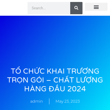
Doanh Nhân Showbiz
You Are Winner
CEO Beauty Group
Truyền Thông
TỔ CHỨC KHAI TRƯƠNG
TRỌN GÓI – CHẤT LƯỢNG
HÀNG ĐẦU 2024
admin
May 23, 2023