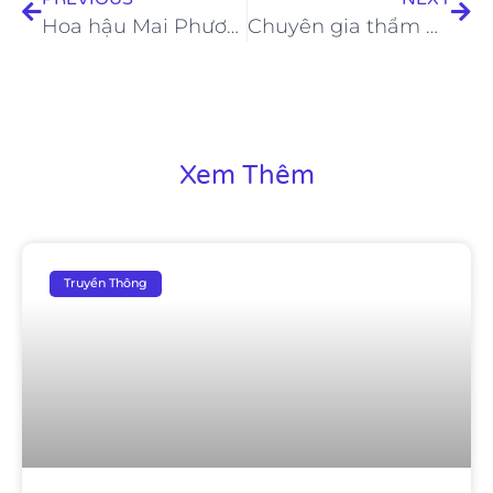
Hoa hậu Mai Phương xinh đẹp tại tiệc kỷ niệm 15 năm thành lập Dr.Hải Lê
Chuyên gia thẩm mỹ DaVinci chia sẻ mọi điều cần biết khi tạo hình cằm thiên nga
Xem Thêm
Truyền Thông