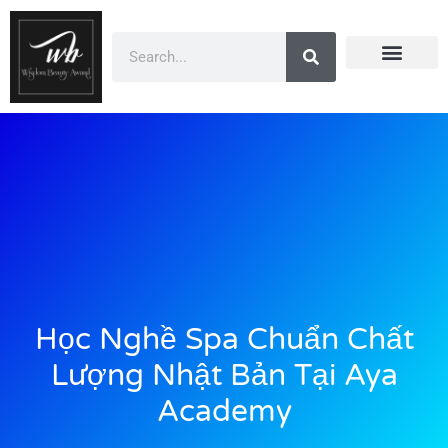
Doanh Nhân Showbiz
You Are Winner
CEO Beauty Group
Truyền Thông
Học Nghề Spa Chuẩn Chất
Lượng Nhật Bản Tại Aya
Academy