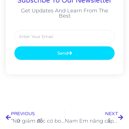
Subscribe To Our Newsletter
Get Updates And Learn From The
Best
Send
PREVIOUS
NEXT
“Nữ giám đốc có body phồn thực đẹp nhất showbiz Việt” thích thiền trên mặt nước
Nam Em nâng cấp ngoại hình, suy nghĩ tích cực sau nhiều biến cố cuộc sống