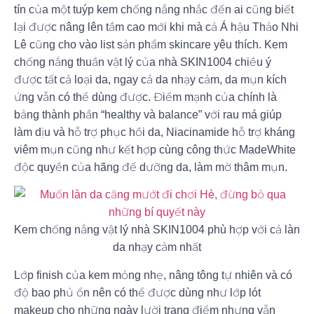
tín của một tuýp kem chống nắng nhắc đến ai cũng biết
lại được nâng lên tầm cao mới khi mà cả Á hậu Thảo Nhi
Lê cũng cho vào list sản phẩm skincare yêu thích. Kem
chống nắng thuần vật lý của nhà SKIN1004 chiều ý
được tất cả loại da, ngay cả da nhạy cảm, da mụn kích
ứng vẫn có thể dùng được. Điểm mạnh của chính là
bảng thành phần “healthy và balance” với rau má giúp
làm dịu và hỗ trợ phục hồi da, Niacinamide hỗ trợ kháng
viêm mụn cũng như kết hợp cùng công thức MadeWhite
độc quyền của hãng để dưỡng da, làm mờ thâm mụn.
Kem chống nắng vật lý nhà SKIN1004 phù hợp với cả làn
da nhạy cảm nhất
Lớp finish của kem mỏng nhẹ, nâng tông tự nhiên và có
độ bao phủ ổn nên có thể được dùng như lớp lót
makeup cho những ngày lười trang điểm nhưng vẫn