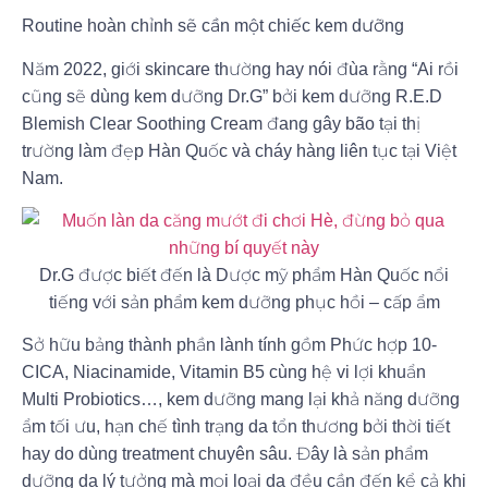
Routine hoàn chỉnh sẽ cần một chiếc kem dưỡng
Năm 2022, giới skincare thường hay nói đùa rằng “Ai rồi
cũng sẽ dùng kem dưỡng Dr.G” bởi kem dưỡng R.E.D
Blemish Clear Soothing Cream đang gây bão tại thị
trường làm đẹp Hàn Quốc và cháy hàng liên tục tại Việt
Nam.
Dr.G được biết đến là Dược mỹ phẩm Hàn Quốc nổi
tiếng với sản phẩm kem dưỡng phục hồi – cấp ẩm
Sở hữu bảng thành phần lành tính gồm Phức hợp 10-
CICA, Niacinamide, Vitamin B5 cùng hệ vi lợi khuẩn
Multi Probiotics…, kem dưỡng mang lại khả năng dưỡng
ẩm tối ưu, hạn chế tình trạng da tổn thương bởi thời tiết
hay do dùng treatment chuyên sâu. Đây là sản phẩm
dưỡng da lý tưởng mà mọi loại da đều cần đến kể cả khi