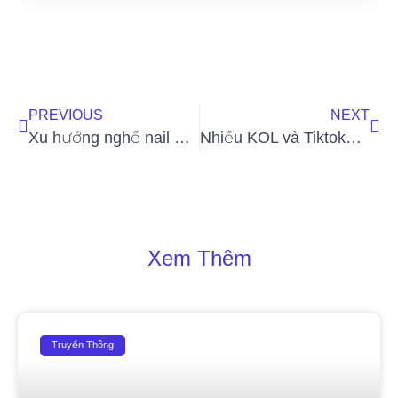
PREVIOUS
NEXT
Xu hướng nghề nail năm 2023: Trở nên thịnh hành hơn
Nhiều KOL và Tiktoker cùng tham gia chương trình “Chia sẻ cơ hội – Kết nối thành công” của US Medical
Xem Thêm
Truyền Thông