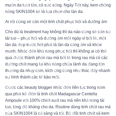
muốn da tươi tắn, có sức sống. Ngày Tết này, kem chống
nắng SKIN1004 sẽ là lựa chọn cho làn da.
Ai rồi cũng sẽ cần một tinh chất phục hồi và dưỡng ẩm
Cho dù là treatment hay không thì da nào cũng sẽ cần sự
tái tạo – phục hồi và dưỡng ẩm mỗi ngày vì bởi lẽ, một
làn da đẹp trước hết phải là làn da căng ẩm và khỏe
mạnh. Nhắc đến khả năng phục hồi thì không ai có thể
qua được thành phần rau má bởi lẽ trong rau má có các
dưỡng chất mang lại khả năng chữa lành da đang tổn
thương da nhạy cảm, kích ứng cũng như thúc đẩy nhanh
sự hình thành các tế bào mới.
Được các beauty blogger nhắc đến liên tục trong năm
qua phải kể đến là tinh chất Madagascar Centella
Ampoule với 100% chiết xuất rau má nên khả năng tái
tạo, tăng đề kháng cho da. Routine dùng tinh chất rau má
của SKIN1004 là cả sáng và tối. Bộ đôi tinh chất và kem