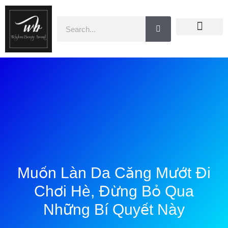
Doanh Nhân Showbiz
You Are Winner
CEO Beauty Group
Truyền Thông
Muốn Làn Da Căng Mướt Đi
Chơi Hè, Đừng Bỏ Qua
Những Bí Quyết Này