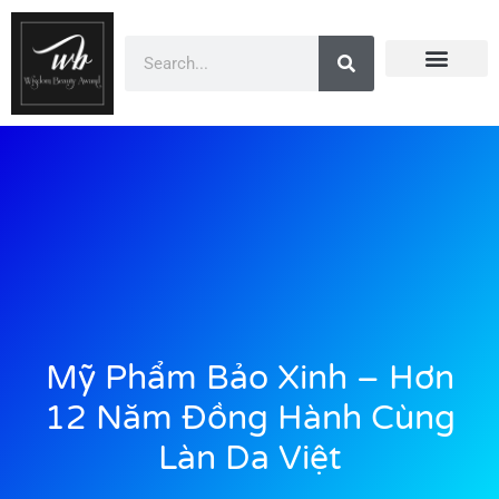
Doanh Nhân Showbiz
You Are Winner
CEO Beauty Group
Truyền Thông
Mỹ Phẩm Bảo Xinh – Hơn
12 Năm Đồng Hành Cùng
Làn Da Việt