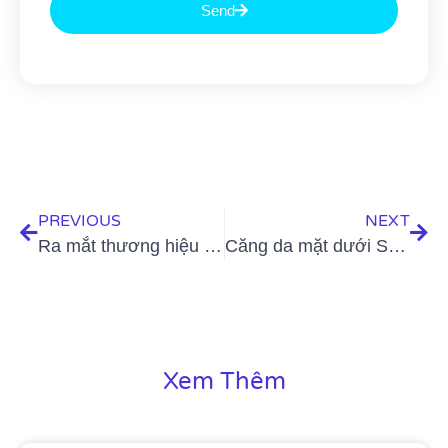
Send
PREVIOUS
NEXT
Ra mắt thương hiệu nước hoa Maryaj từ Trung Đông
Căng da mặt dưới SMAS – Tái cấu trúc da mặt lão hóa, kéo dài thanh xuân cho phái đẹp
Xem Thêm