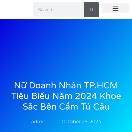
Doanh Nhân Showbiz
You Are Winner
CEO Beauty Group
Truyền Thông
Nữ Doanh Nhân TP.HCM
Tiêu Biểu Năm 2024 Khoe
Sắc Bên Cẩm Tú Cầu
admin
October 29, 2024