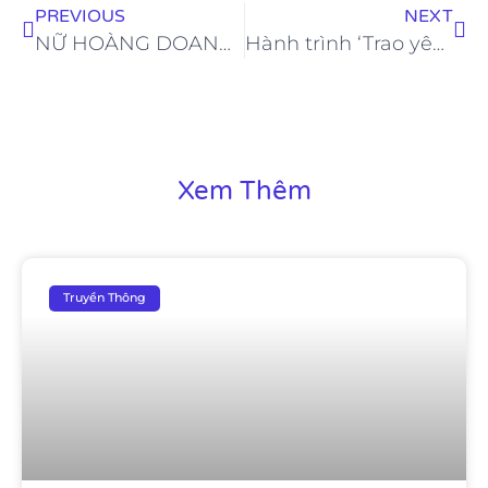
PREVIOUS
NEXT
NỮ HOÀNG DOANH NHÂN GIANG LEE – CÙNG DÀN KHÁCH MỜI ĐẲNG CẤP TRONG BUỔI TIỆC SINH NHẬT
Hành trình ‘Trao yêu thương’ của Miss Heritage Petite Viet Nam 2025 Nguyễn Thị Thanh Hằng
Xem Thêm
Truyền Thông