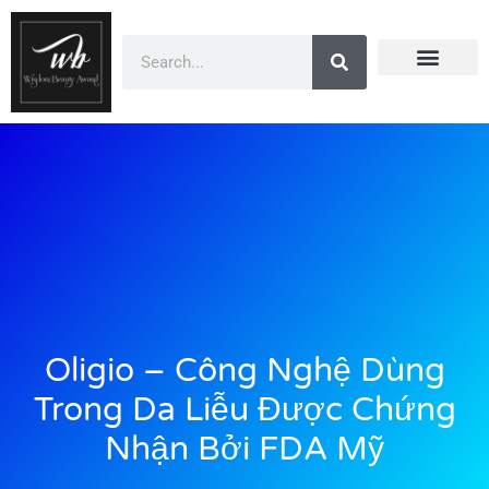
Doanh Nhân Showbiz
You Are Winner
CEO Beauty Group
Truyền Thông
Oligio – Công Nghệ Dùng
Trong Da Liễu Được Chứng
Nhận Bởi FDA Mỹ