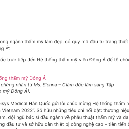
ong ngành thẩm mỹ làm đẹp, có quy mô đầu tư trang thiết
g Á”.
c trực tiếp đến Hệ thống thẩm mỹ viện Đông Á để tổ chức,
chứng nhận từ Ms. Sienna – Giám đốc lâm sàng Tập
m mỹ Đông Á).
 Jeisys Medical Hàn Quốc gửi lời chúc mừng Hệ thống thẩm 
in Vietnam 2022”. Sở hữu những tiêu chí nổi bật: thương hi
Nam, đội ngũ bác sĩ đầu ngành về phẫu thuật thẩm mỹ và da 
g đầu tư và sở hữu dàn thiết bị công nghệ cao – tiên tiến b