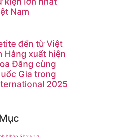
 kiện lớn nhất
iệt Nam
tite đến từ Việt
 Hằng xuất hiện
Hoa Đăng cùng
Quốc Gia trong
nternational 2025
 Mục
nh Nhân Showbiz