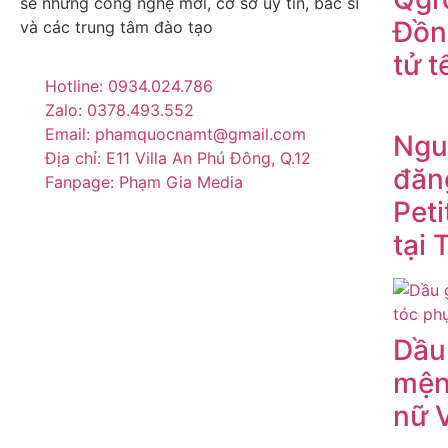
sẽ những công nghệ mới, cơ sở uy tín, bác sĩ
Đồn
và các trung tâm đào tạo
tử t
Hotline: 0934.024.786
Zalo: 0378.493.552
Email: phamquocnamt@gmail.com
Ngu
Địa chỉ: E11 Villa An Phú Đông, Q.12
đăn
Fanpage: Phạm Gia Media
Peti
tại 
Dầu
mện
nữ V