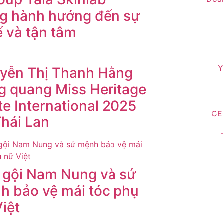
g hành hướng đến sự
ế và tận tâm
Y
yễn Thị Thanh Hằng
g quang Miss Heritage
te International 2025
CE
Thái Lan
 gội Nam Nung và sứ
h bảo vệ mái tóc phụ
iệt