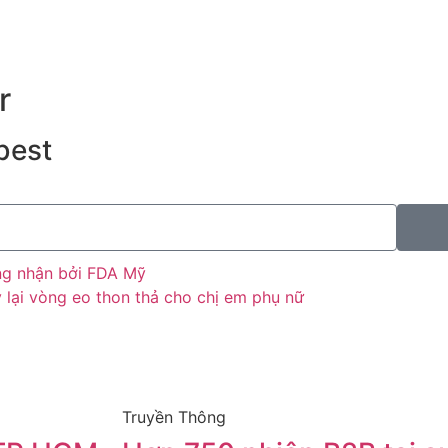
r
best
ứng nhận bởi FDA Mỹ
y lại vòng eo thon thả cho chị em phụ nữ
Truyền Thông