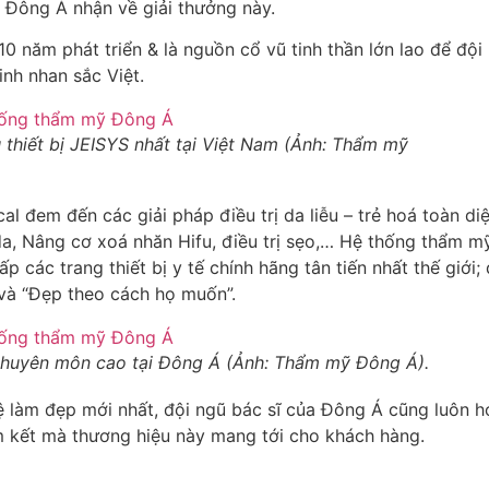
 Đông Á nhận về giải thưởng này.
0 năm phát triển & là nguồn cổ vũ tinh thần lớn lao để đ
inh nhan sắc Việt.
thiết bị JEISYS nhất tại Việt Nam (Ảnh: Thẩm mỹ
 đem đến các giải pháp điều trị da liễu – trẻ hoá toàn diệ
 da, Nâng cơ xoá nhăn Hifu, điều trị sẹo,… Hệ thống thẩm 
p các trang thiết bị y tế chính hãng tân tiến nhất thế giới
và “Đẹp theo cách họ muốn”.
ĩ chuyên môn cao tại Đông Á (Ảnh: Thẩm mỹ Đông Á).
ệ làm đẹp mới nhất, đội ngũ bác sĩ của Đông Á cũng luôn 
m kết mà thương hiệu này mang tới cho khách hàng.