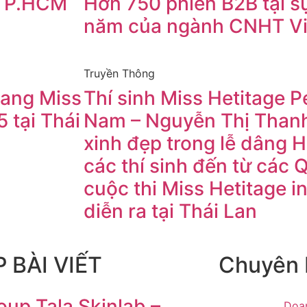
 TP.HCM
Hơn 750 phiên B2B tại sự
I
năm của ngành CNHT V
Truyền Thông
ang Miss
Thí sinh Miss Hetitage Pe
5 tại Thái
Nam – Nguyễn Thị Thanh
xinh đẹp trong lễ dâng 
các thí sinh đến từ các 
cuộc thi Miss Hetitage i
diễn ra tại Thái Lan
 BÀI VIẾT
Chuyên
oup Tala Skinlab –
Doa