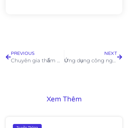
PREVIOUS
NEXT
Chuyên gia thẩm mỹ DaVinci chia sẻ mọi điều cần biết khi tạo hình cằm thiên nga
Ứng dụng công nghệ vào giảm béo an toàn tại American Clinic
Xem Thêm
Truyền Thông