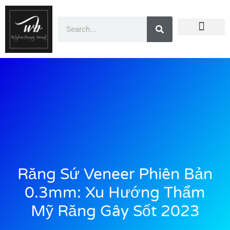
Doanh Nhân Showbiz
You Are Winner
CEO Beauty Group
Truyền Thông
Răng Sứ Veneer Phiên Bản
0.3mm: Xu Hướng Thẩm
Mỹ Răng Gây Sốt 2023