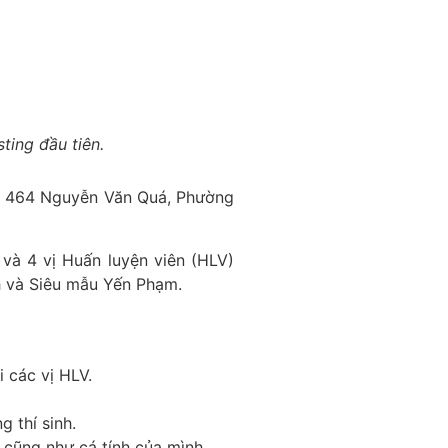
ting đầu tiên.
ẻm 464 Nguyễn Văn Quá, Phường
 và 4 vị Huấn luyện viên (HLV)
h và Siêu mẫu Yến Phạm.
i các vị HLV.
 thí sinh.
ể cũng như cá tính của mình.