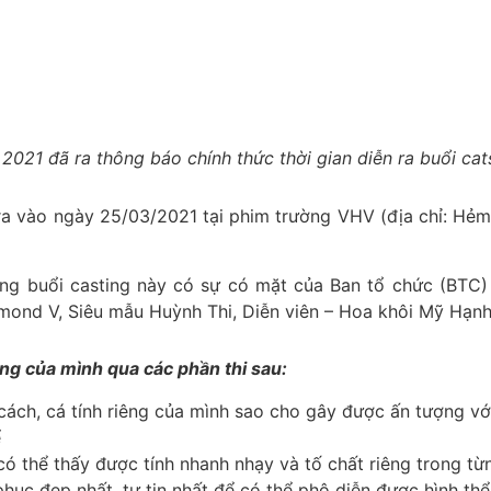
21 đã ra thông báo chính thức thời gian diễn ra buổi cats
ra vào ngày 25/03/2021 tại phim trường VHV (địa chỉ: H
rong buổi casting này có sự có mặt của Ban tổ chức (BTC)
mond V, Siêu mẫu Huỳnh Thi, Diễn viên – Hoa khôi Mỹ Hạn
năng của mình qua các phần thi sau:
h cách, cá tính riêng của mình sao cho gây được ấn tượng vớ
ể
 thể thấy được tính nhanh nhạy và tố chất riêng trong từng
 phục đẹp nhất, tự tin nhất để có thể phô diễn được hình th