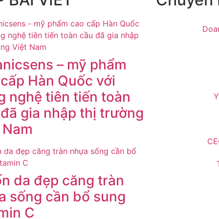
Doa
anicsens – mỹ phẩm
 cấp Hàn Quốc với
 nghệ tiên tiến toàn
Y
đã gia nhập thị trường
t Nam
CE
n da đẹp căng tràn
a sống cần bổ sung
amin C