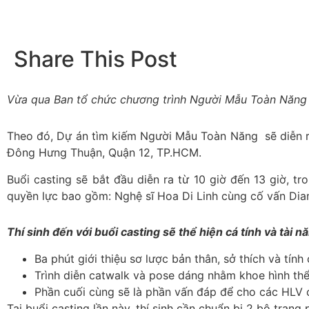
Share This Post
Vừa qua Ban tổ chức chương trình Người Mẫu Toàn Năng 20
Theo đó, Dự án tìm kiếm Người Mẫu Toàn Năng sẽ diễn 
Đông Hưng Thuận, Quận 12, TP.HCM.
Buổi casting sẽ bắt đầu diễn ra từ 10 giờ đến 13 giờ, t
quyền lực bao gồm: Nghệ sĩ Hoa Di Linh cùng cố vấn Dia
Thí sinh đến với buổi casting sẽ thể hiện cá tính và tài 
Ba phút giới thiệu sơ lược bản thân, sở thích và tín
Trình diễn catwalk và pose dáng nhằm khoe hình th
Phần cuối cùng sẽ là phần vấn đáp để cho các HLV có
Tại buổi casting lần này, thí sinh cần chuẩn bị 2 bộ trang