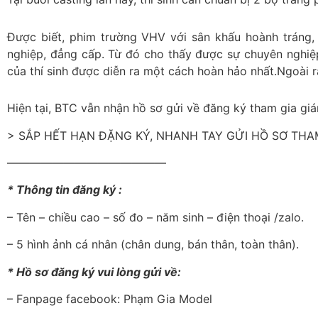
Được biết, phim trường VHV với sân khấu hoành tráng,
nghiệp, đẳng cấp. Từ đó cho thấy được sự chuyên nghiệ
của thí sinh được diễn ra một cách hoàn hảo nhất.Ngoài ra bu
Hiện tại, BTC vẫn nhận hồ sơ gửi về đăng ký tham gia gián
> SẮP HẾT HẠN ĐẶNG KÝ, NHANH TAY GỬI HỒ SƠ THA
——————————————
* Thông tin đăng ký :
– Tên – chiều cao – số đo – năm sinh – điện thoại /zalo.
– 5 hình ảnh cá nhân (chân dung, bán thân, toàn thân).
* Hồ sơ đăng ký vui lòng gửi về:
– Fanpage facebook: Phạm Gia Model