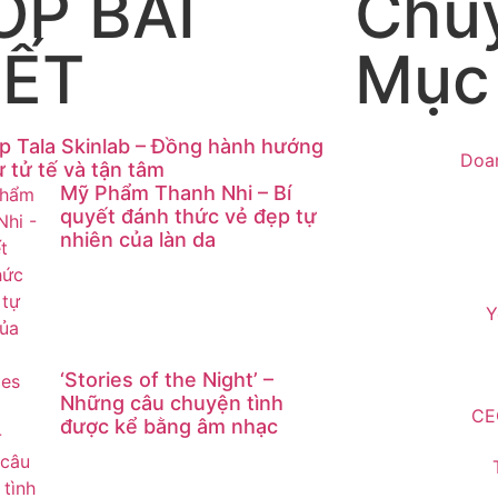
OP BÀI
Chu
IẾT
Mục
p Tala Skinlab – Đồng hành hướng
Doa
 tử tế và tận tâm
Mỹ Phẩm Thanh Nhi – Bí
quyết đánh thức vẻ đẹp tự
nhiên của làn da
Y
‘Stories of the Night’ –
Những câu chuyện tình
CE
được kể bằng âm nhạc