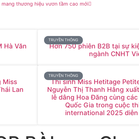
ng mang thương hiệu vươn tầm cao mới
TRUYỀN THÔNG
M Hà Văn
Hơn 750 phiên B2B tại sự ki
ngành CNHT Vi
TRUYỀN THÔNG
 Miss
Thí sinh Miss Hetitage Petit
Thái Lan
Nguyễn Thị Thanh Hằng xuất 
lễ dâng Hoa Đăng cùng các 
Quốc Gia trong cuộc th
international 2025 diễn 