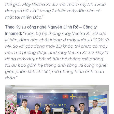
thế giới. Máy Vectra XT 3D mà Thẩm mỹ Như Hoa
đang sở hữu là 1 trong 2 chiếc máy đầu tiên có
mặt tại miền Bắc.”
Theo Kỹ sư công nghệ Nguyễn Đình Rô – Công ty
“Toàn bộ hệ thống máy Vectra XT 3D cực
Innomed:
kì bền, đảm bảo chất lượng vì máy xuất xứ 100% từ
Mỹ. So với các dòng máy 3D khác, thì chưa có máy
nào mô phỏng được như máy Vectra XT 3D. Đây là
dòng máy duy nhất sở hữu hệ thống mô phỏng
tối ưu bao gồm hệ thống ánh sáng và công nghệ
giúp phân tích chi tiết, mô phỏng hình ảnh toàn
thân.”