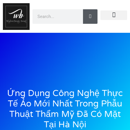
Doanh Nhân Showbiz
Dự Án
You Are Winner
Đào Tạo
CEO Beauty Group
Truyền Thông
Ứng Dụng Công Nghệ Thực
Tế Ảo Mới Nhất Trong Phẫu
Thuật Thẩm Mỹ Đã Có Mặt
Tại Hà Nội