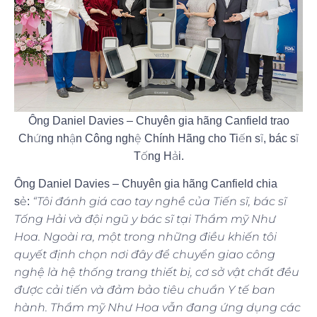
Ông Daniel Davies – Chuyên gia hãng Canfield trao
Chứng nhận Công nghệ Chính Hãng cho Tiến sĩ, bác sĩ
Tống Hải.
Ông Daniel Davies – Chuyên gia hãng Canfield chia
“Tôi đánh giá cao tay nghề của Tiến sĩ, bác sĩ
sẻ:
Tống Hải và đội ngũ y bác sĩ tại Thẩm mỹ Như
Hoa. Ngoài ra, một trong những điều khiến tôi
quyết định chọn nơi đây để chuyển giao công
nghệ là hệ thống trang thiết bị, cơ sở vật chất đều
được cải tiến và đảm bảo tiêu chuẩn Y tế ban
hành. Thẩm mỹ Như Hoa vẫn đang ứng dụng các