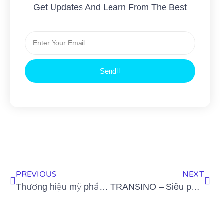
Get Updates And Learn From The Best
Send
PREVIOUS
NEXT
Thương hiệu mỹ phẩm MIRI trình làng dòng mặt nạ giải quyết mọi vấn đề da cho các nàng bận rộn
TRANSINO – Siêu phẩm dưỡng da trắng sáng nổi tiếng Nhật Bản chính thức có mặt tại Việt Nam