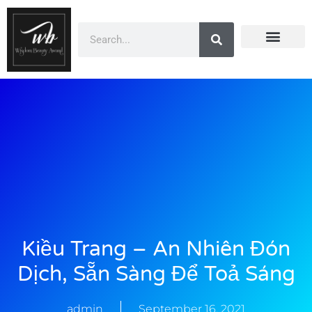
Doanh Nhân Showbiz
You Are Winner
CEO Beauty Group
Truyền Thông
Kiều Trang – An Nhiên Đón
Dịch, Sẵn Sàng Để Toả Sáng
admin
September 16, 2021