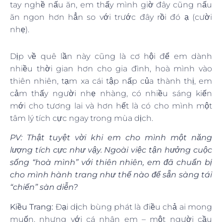
tay nghề nấu ăn, em thấy mình giờ đây cũng nấu
ăn ngon hơn hẳn so với trước đây rồi đó ạ (cười
nhẹ).
Dịp về quê lần này cũng là cơ hội để em dành
nhiều thời gian hơn cho gia đình, hoà mình vào
thiên nhiên, tạm xa cái tập nấp của thành thị, em
cảm thấy người nhẹ nhàng, có nhiều sáng kiến
mới cho tương lai và hơn hết là có cho mình một
tâm lý tích cực ngay trong mùa dịch.
PV: Thật tuyệt vời khi em cho mình một năng
lượng tích cực như vậy. Ngoài việc tận hưởng cuộc
sống “hoà mình” với thiên nhiên, em đã chuẩn bị
cho mình hành trang như thế nào để sẵn sàng tái
“chiến” sàn diễn?
Kiều Trang:
Đại dịch bùng phát là điều chả ai mong
muốn, nhưng với cá nhân em – một người cầu