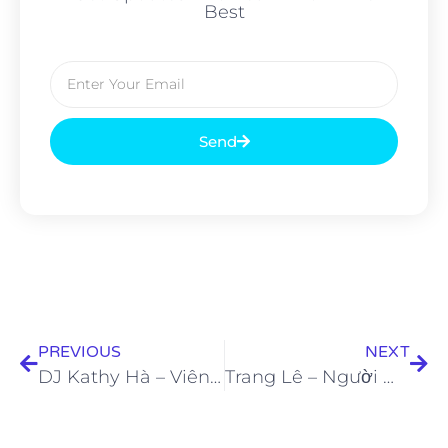
Best
Send
PREVIOUS
NEXT
DJ Kathy Hà – Viên ngọc sáng của làng DJ Việt Nam
Trang Lê – Người mẫu với body chuẩn “xịn”, truyền cảm hứng rèn luyện cho phái nữ