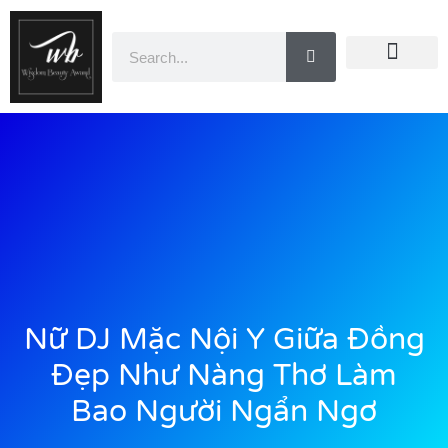
Doanh Nhân Showbiz
You Are Winner
CEO Beauty Group
Truyền Thông
Nữ DJ Mặc Nội Y Giữa Đồng
Đẹp Như Nàng Thơ Làm
Bao Người Ngẩn Ngơ