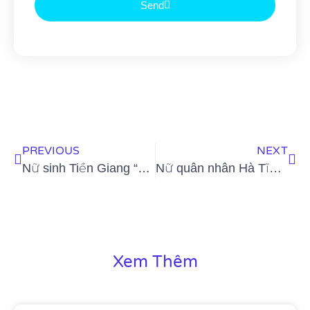
Send
PREVIOUS
NEXT
Nữ sinh Tiền Giang “gây bão tranh cãi” vì quá xinh đẹp, được dự đoán làm hoa hậu
Nữ quân nhân Hà Tĩnh đẹp như hoa hậu thích ăn vận quyến rũ nhưng tuyệt đối không phản cảm
Xem Thêm