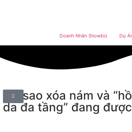
Doanh Nhân Showbiz
Dự Á
Tại sao xóa nám và “hồi
da đa tầng” đang đượ