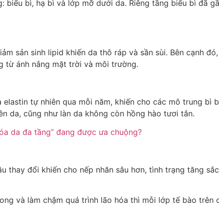
: biểu bì, hạ bì và lớp mỡ dưới da. Riêng tầng biểu bì đã g
iảm sản sinh lipid khiến da thô ráp và sần sùi. Bên cạnh đó,
 từ ánh nắng mặt trời và môi trường.
 elastin tự nhiên qua mỗi năm, khiến cho các mô trung bì b
ên da, cũng như làn da không còn hồng hào tươi tắn.
 đầu thay đổi khiến cho nếp nhăn sâu hơn, tình trạng tăng sắ
ng và làm chậm quá trình lão hóa thì mỗi lớp tế bào trên 