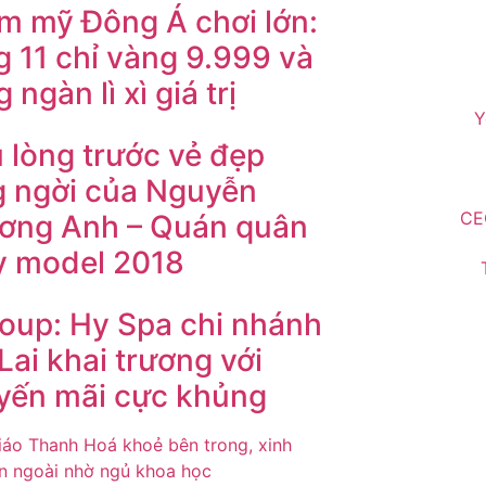
m mỹ Đông Á chơi lớn:
g 11 chỉ vàng 9.999 và
 ngàn lì xì giá trị
Y
 lòng trước vẻ đẹp
g ngời của Nguyễn
CE
ơng Anh – Quán quân
y model 2018
oup: Hy Spa chi nhánh
Lai khai trương với
yến mãi cực khủng