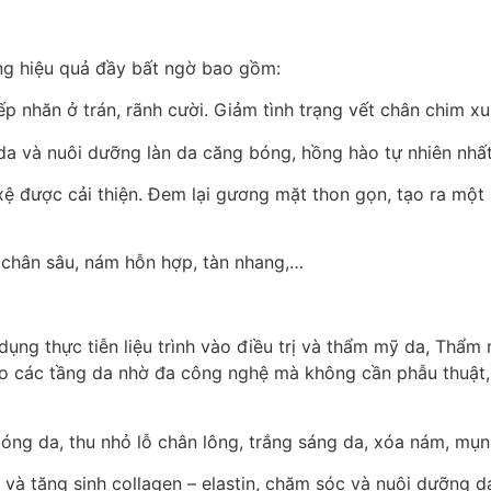
ững hiệu quả đầy bất ngờ bao gồm:
ếp nhăn ở trán, rãnh cười. Giảm tình trạng vết chân chim x
tố da và nuôi dưỡng làn da căng bóng, hồng hào tự nhiên nhất
xệ được cải thiện. Đem lại gương mặt thon gọn, tạo ra một 
 chân sâu, nám hỗn hợp, tàn nhang,…
 dụng thực tiễn liệu trình vào điều trị và thẩm mỹ da, Thẩ
 vào các tầng da nhờ đa công nghệ mà không cần phẫu thuật
óng da, thu nhỏ lỗ chân lông, trắng sáng da, xóa nám, mụn
 và tăng sinh collagen – elastin, chăm sóc và nuôi dưỡng d