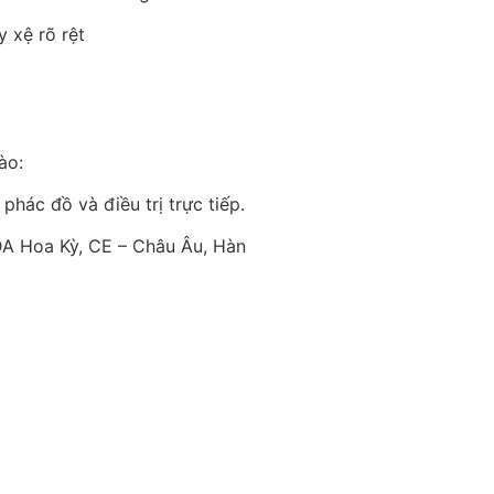
y xệ rõ rệt
ào:
hác đồ và điều trị trực tiếp.
DA Hoa Kỳ, CE – Châu Âu, Hàn