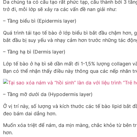
Da chúng ta có cấu tạo rất phức tạp, cấu thành bởi 3 tầng
trở đi, mỗi lớp sẽ xảy ra các vấn đề nan giải như:
– Tầng biểu bì (Epidermis layer)
Quá trình tái tạo tế bào ở lớp biểu bì bắt đầu chậm hơn, g
bắt đầu bị suy yếu và nhạy cảm hơn trước những tác động
– Tầng hạ bì (Dermis layer)
Lớp tế bào ở hạ bì sẽ dần mất đi 1-1,5% lượng collagen và
Bạn có thể nhận thấy điều này thông qua các nếp nhăn tr
– Tầng mỡ dưới da (Hypodermis layer)
Ở vị trí này, số lượng và kích thước các tế bào lipid bắt
đeo bám dai dẳng hơn.
Muốn xóa triệt để nám, da mịn màng, chắc khỏe từ bên tro
hơn.