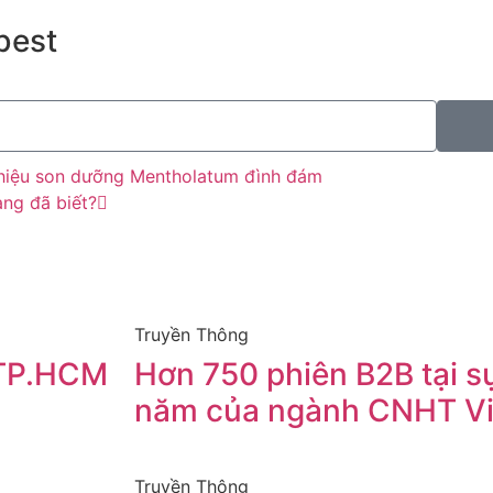
best
 hiệu son dưỡng Mentholatum đình đám
àng đã biết?
Truyền Thông
 TP.HCM
Hơn 750 phiên B2B tại sự
I
năm của ngành CNHT V
Truyền Thông