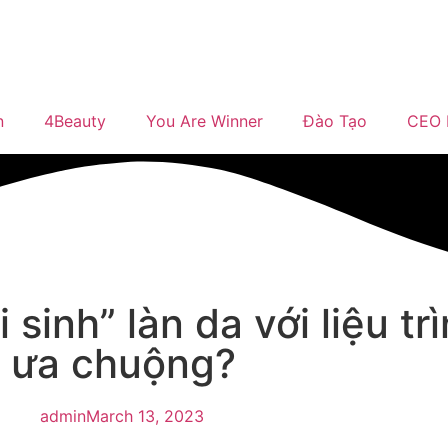
n
4Beauty
You Are Winner
Đào Tạo
CEO 
 sinh” làn da với liệu tr
c ưa chuộng?
admin
March 13, 2023