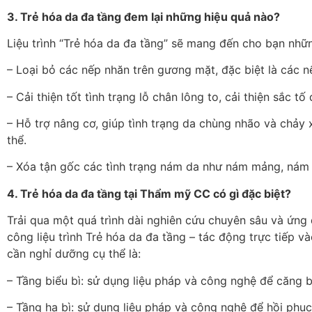
3. Trẻ hóa da đa tầng đem lại những hiệu quả nào?
Liệu trình “Trẻ hóa da đa tầng” sẽ mang đến cho bạn nh
– Loại bỏ các nếp nhăn trên gương mặt, đặc biệt là các n
– Cải thiện tốt tình trạng lỗ chân lông to, cải thiện sắc 
– Hỗ trợ nâng cơ, giúp tình trạng da chùng nhão và chảy 
thể.
– Xóa tận gốc các tình trạng nám da như nám mảng, nám
4. Trẻ hóa da đa tầng tại Thẩm mỹ CC có gì đặc biệt?
Trải qua một quá trình dài nghiên cứu chuyên sâu và ứng
công liệu trình Trẻ hóa da đa tầng – tác động trực tiếp
cần nghỉ dưỡng cụ thể là:
– Tầng biểu bì: sử dụng liệu pháp và công nghệ để căng b
– Tầng hạ bì: sử dụng liệu pháp và công nghệ để hồi phục