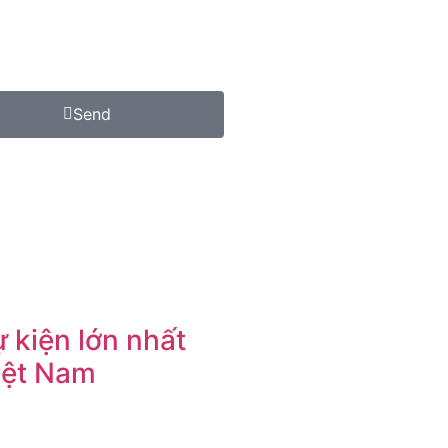
Send
 kiện lớn nhất
iệt Nam