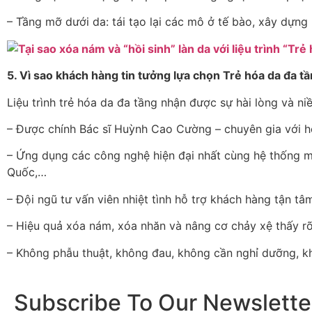
– Tầng mỡ dưới da: tái tạo lại các mô ở tế bào, xây dựng 
5. Vì sao khách hàng tin tưởng lựa chọn Trẻ hóa da đa 
Liệu trình trẻ hóa da đa tầng nhận được sự hài lòng và niề
– Được chính Bác sĩ Huỳnh Cao Cường – chuyên gia với hơ
– Ứng dụng các công nghệ hiện đại nhất cùng hệ thống m
Quốc,…
– Đội ngũ tư vấn viên nhiệt tình hỗ trợ khách hàng tận tâm
– Hiệu quả xóa nám, xóa nhăn và nâng cơ chảy xệ thấy rõ ch
– Không phẫu thuật, không đau, không cần nghỉ dưỡng, k
Subscribe To Our Newslette