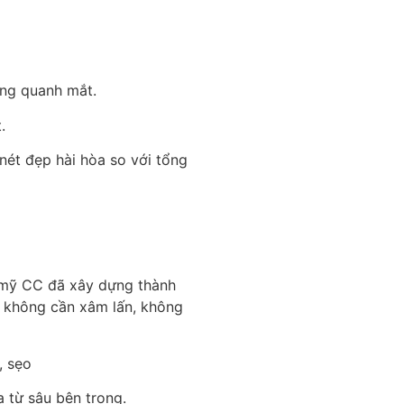
ung quanh mắt.
.
nét đẹp hài hòa so với tổng
m mỹ CC đã xây dựng thành
, không cần xâm lấn, không
, sẹo
a từ sâu bên trong.