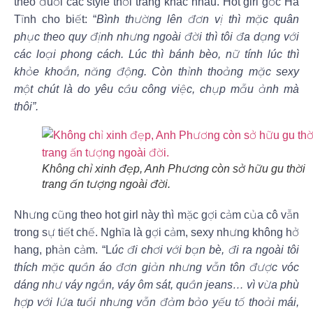
theo đuổi các style thời trang khác nhau. Hot girl gốc Hà
Tĩnh cho biết: “
Bình thường lên đơn vị thì mặc quân
phục theo quy định nhưng ngoài đời thì tôi đa dạng với
các loại phong cách. Lúc thì bánh bèo, nữ tính lúc thì
khỏe khoắn, năng động. Còn thỉnh thoảng mặc sexy
một chút là do yêu cầu công việc, chụp mẫu ảnh mà
thôi”.
Không chỉ xinh đẹp, Anh Phương còn sở hữu gu thời
trang ấn tượng ngoài đời.
Nhưng cũng theo hot girl này thì mặc gợi cảm của cô vẫn
trong sự tiết chế. Nghĩa là gợi cảm, sexy nhưng không hở
hang, phản cảm. “L
úc đi chơi với bạn bè, đi ra ngoài tôi
thích mặc quần áo đơn giản nhưng vẫn tôn được vóc
dáng như váy ngắn, váy ôm sát, quần jeans… vì vừa phù
hợp với lứa tuổi nhưng vẫn đảm bảo yếu tố thoải mái,