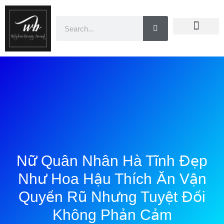
Doanh Nhân Showbiz
You Are Winner
CEO Beauty Group
Truyền Thông
Nữ Quân Nhân Hà Tĩnh Đẹp
Như Hoa Hậu Thích Ăn Vận
Quyến Rũ Nhưng Tuyệt Đối
Không Phản Cảm