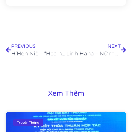
PREVIOUS
NEXT
H’Hen Niê – “Hoa hậu shipper” trong mùa dịch
Linh Hana – Nữ model siêu quyến rũ cùng nhiều hoài bão
Xem Thêm
Truyền Thông