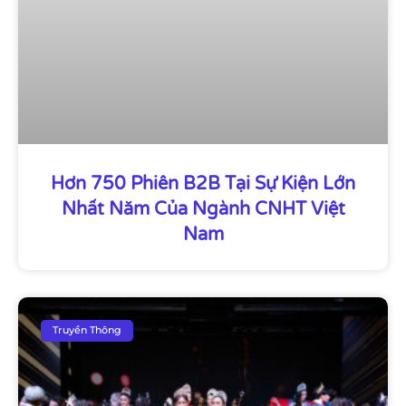
Hơn 750 Phiên B2B Tại Sự Kiện Lớn
Nhất Năm Của Ngành CNHT Việt
Nam
Truyền Thông