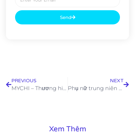
Send
PREVIOUS
NEXT
MYCHI – Thương hiệu mỹ phẩm “Tôn vinh làn da Châu Á” được người nổi tiếng tin dùng
Phụ nữ trung niên nên uống 2 chất này để tóc dài khỏe, móng tay bóng
Xem Thêm