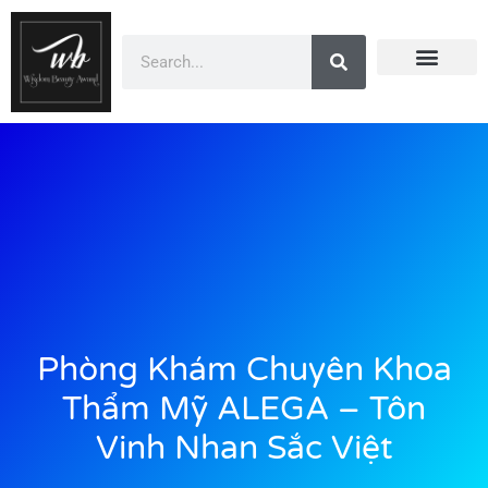
Doanh Nhân Showbiz
You Are Winner
CEO Beauty Group
Truyền Thông
Phòng Khám Chuyên Khoa
Thẩm Mỹ ALEGA – Tôn
Vinh Nhan Sắc Việt