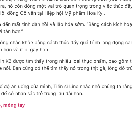
 ra, nó còn đóng một vai trò quan trọng trong việc thúc đ
 Hội đồng Cố vấn tại Hiệp hội Mỹ phẩm Hoa Kỳ .
dẫn đến mất tính đàn hồi và lão hóa sớm. “Bằng cách kích ho
i tắn hơn.”
 móng chắc khỏe bằng cách thúc đẩy quá trình lắng đọng ca
n hơn và ít bị gãy hơn.
in K2 được tìm thấy trong nhiều loại thực phẩm, bao gồm 
e nói. Bạn cũng có thể tìm thấy nó trong thịt gà, lòng đỏ tr
ế độ ăn uống của mình, Tiến sĩ Line nhắc nhở chúng ta rằ
để có nhan sắc trẻ trung lâu dài hơn.