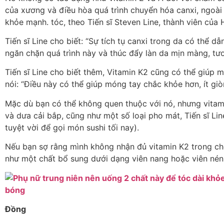
của xương và điều hòa quá trình chuyển hóa canxi, ngoài
khỏe mạnh. tóc, theo Tiến sĩ Steven Line, thành viên của
Tiến sĩ Line cho biết: “Sự tích tụ canxi trong da có thể 
ngăn chặn quá trình này và thúc đẩy làn da mịn màng, tươ
Tiến sĩ Line cho biết thêm, Vitamin K2 cũng có thể giúp
nói: “Điều này có thể giúp móng tay chắc khỏe hơn, ít giò
Mặc dù bạn có thể không quen thuộc với nó, nhưng vitam
và dưa cải bắp, cũng như một số loại pho mát, Tiến sĩ Lin
tuyệt vời để gọi món sushi tối nay).
Nếu bạn sợ rằng mình không nhận đủ vitamin K2 trong ch
như một chất bổ sung dưới dạng viên nang hoặc viên nén 
Đồng