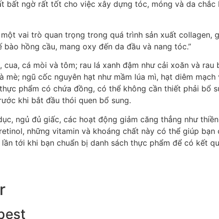
ất bất ngờ rất tốt cho việc xây dựng tóc, móng và da chắc k
t vai trò quan trọng trong quá trình sản xuất collagen, g
tế bào hồng cầu, mang oxy đến da đầu và nang tóc.”
ua, cá mòi và tôm; rau lá xanh đậm như cải xoăn và rau bi
à mè; ngũ cốc nguyên hạt như mầm lúa mì, hạt diêm mạch 
g thực phẩm có chứa đồng, có thể không cần thiết phải bổ 
trước khi bắt đầu thói quen bổ sung.
 dục, ngủ đủ giấc, các hoạt động giảm căng thẳng như thi
retinol, những vitamin và khoáng chất này có thể giúp bạn
lần tới khi bạn chuẩn bị danh sách thực phẩm để có kết q
r
best