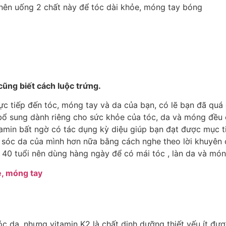
cũng biết cách luộc trứng.
ực tiếp đến tóc, móng tay và da của bạn, có lẽ bạn đã quá 
 bổ sung dành riêng cho sức khỏe của tóc, da và móng đều 
amin bất ngờ có tác dụng kỳ diệu giúp bạn đạt được mục t
 sóc da của mình hơn nữa bằng cách nghe theo lời khuyên 
n 40 tuổi nên dùng hàng ngày để có mái tóc , làn da và mó
 da, nhưng vitamin K2 là chất dinh dưỡng thiết yếu ít đượ