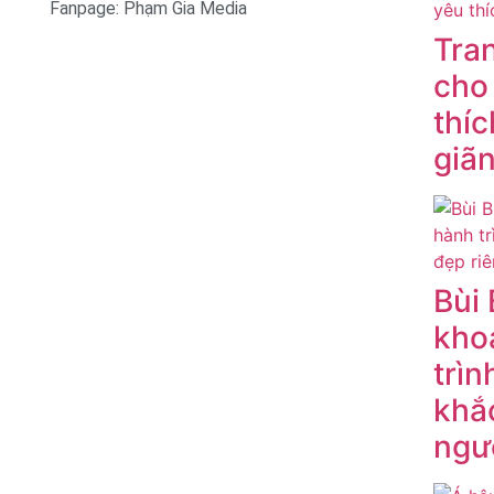
Fanpage: Phạm Gia Media
Tran
cho
thí
giã
Bùi
kho
trì
khắ
ngườ