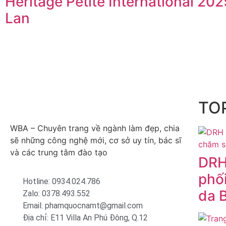
Heritage Petite International 202
Lan
TOP
WBA – Chuyên trang về ngành làm đẹp, chia
sẽ những công nghệ mới, cơ sở uy tín, bác sĩ
và các trung tâm đào tạo
DRH
phố
Hotline: 0934.024.786
da 
Zalo: 0378.493.552
Email: phamquocnamt@gmail.com
Địa chỉ: E11 Villa An Phú Đông, Q.12