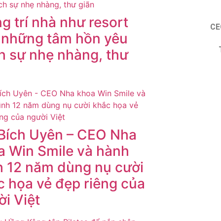
g trí nhà như resort
CE
 những tâm hồn yêu
ch sự nhẹ nhàng, thư
n
 Bích Uyên – CEO Nha
a Win Smile và hành
nh 12 năm dùng nụ cười
c họa vẻ đẹp riêng của
i Việt