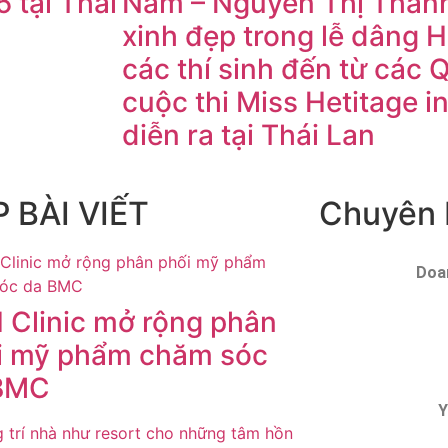
5 tại Thái
Nam – Nguyễn Thị Thanh
xinh đẹp trong lễ dâng 
các thí sinh đến từ các 
cuộc thi Miss Hetitage i
diễn ra tại Thái Lan
 BÀI VIẾT
Chuyên
Doa
 Clinic mở rộng phân
i mỹ phẩm chăm sóc
BMC
Y