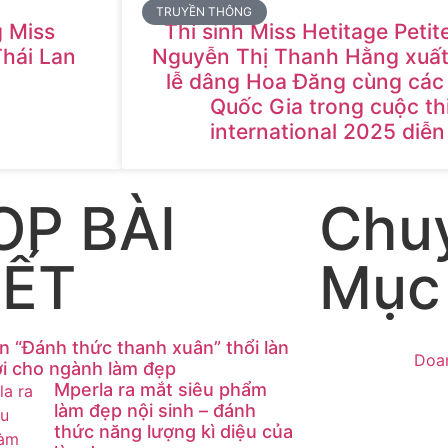
TRUYỀN THÔNG
 Miss
Thí sinh Miss Hetitage Petit
Thái Lan
Nguyễn Thị Thanh Hằng xuất 
lễ dâng Hoa Đăng cùng các 
Quốc Gia trong cuộc th
international 2025 diễn 
OP BÀI
Chu
IẾT
Mục
n “Đánh thức thanh xuân” thổi làn
Doa
ới cho ngành làm đẹp
Mperla ra mắt siêu phẩm
làm đẹp nội sinh – đánh
thức năng lượng kì diệu của