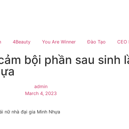
n
4Beauty
You Are Winner
Đào Tạo
CEO 
cảm bội phần sau sinh l
hựa
admin
March 4, 2023