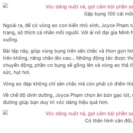
Gập bụng 100 cái mỗi
Ngoài ra, để có vòng eo con kiến nhỏ xinh, Joyce Phạm t
trạng, sở thích cá nhân mỗi người. Với ái nữ đại gia Min
xuống.
Bài tập này, giúp vùng bụng trên săn chắc và thon gọn 
trên không, nâng chân lên cao… Những động tác được thực
chuyển động, phần cơ bụng sẽ gồng lên và vòng eo thả lỏn
sức, hụt hơi.
Vòng eo đẹp không chỉ săn chắc mà còn phải có điểm thắt
Về chế độ dinh dưỡng, Joyce Phạm chọn ăn bún gạo lứt, ng
đường giúp bạn duy trì vóc dáng hiệu quả hơn.
Có thân hình cân đối,