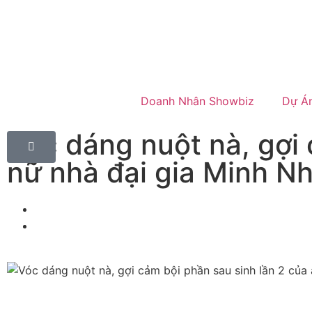
Doanh Nhân Showbiz
Dự Á
Vóc dáng nuột nà, gợi 
nữ nhà đại gia Minh N