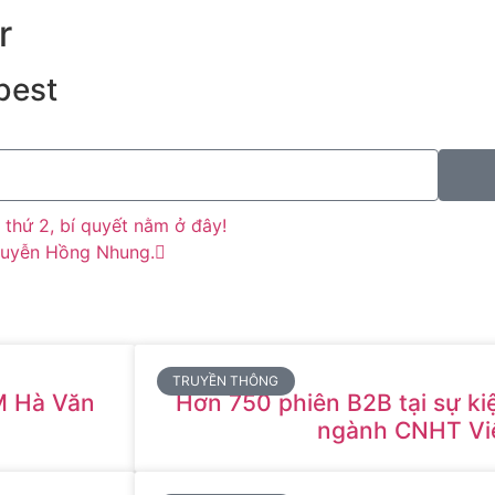
r
best
thứ 2, bí quyết nằm ở đây!
guyễn Hồng Nhung.
TRUYỀN THÔNG
M Hà Văn
Hơn 750 phiên B2B tại sự ki
ngành CNHT Vi