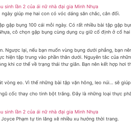
 ngày giúp mẹ hai con có vóc dáng săn chắc, cân đối.
ập gập bụng 100 cái mỗi ngày. Có rất nhiều bài tập gập bụ
h Nhựa, cô chọn gập bụng cùng dụng cụ giữ cố định ở cổ hai
hơn. Ngược lại, nếu bạn muốn vùng bụng dưới phẳng, bạn n
 hiện tập trung vào phần thân dưới. Nguyên tắc của những
g khi cơ thể về trạng thái thư giãn. Bạn nên kết hợp hơi 
 vòng eo. Vì thế những bài tập vặn hông, leo núi… sẽ giúp
ũ cốc thay cho tinh bột trắng. Đây là những loại thực phẩm
 Joyce Phạm tự tin lăng xê nhiều xu hướng thời trang.