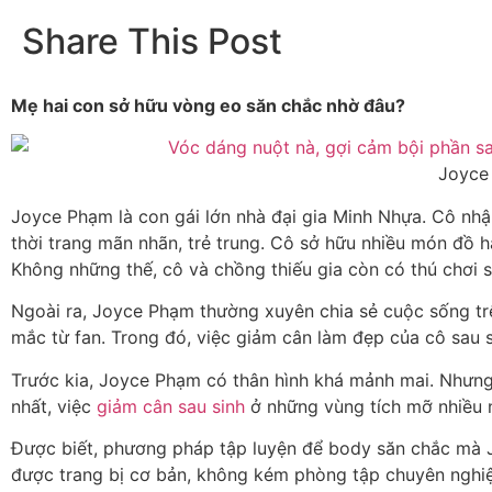
Share This Post
Mẹ hai con sở hữu vòng eo săn chắc nhờ đâu?
Joyce
Joyce Phạm là con gái lớn nhà đại gia Minh Nhựa. Cô nh
thời trang mãn nhãn, trẻ trung. Cô sở hữu nhiều món đồ hà
Không những thế, cô và chồng thiếu gia còn có thú chơi s
Ngoài ra, Joyce Phạm thường xuyên chia sẻ cuộc sống trê
mắc từ fan. Trong đó, việc giảm cân làm đẹp của cô sau s
Trước kia, Joyce Phạm có thân hình khá mảnh mai. Nhưng 
nhất, việc
giảm cân sau sinh
ở những vùng tích mỡ nhiều n
Được biết, phương pháp tập luyện để body săn chắc mà 
được trang bị cơ bản, không kém phòng tập chuyên nghiệp