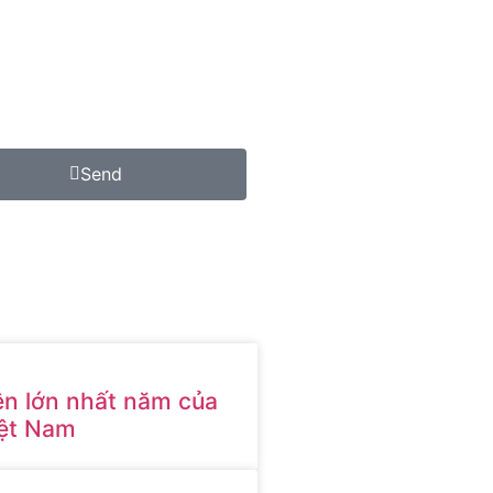
Send
ện lớn nhất năm của
ệt Nam