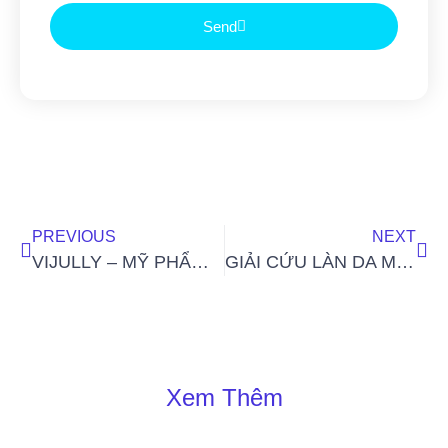
Send
PREVIOUS
NEXT
VIJULLY – MỸ PHẨM CHĂM SÓC TÓC “INDIE” LẶNG LẼ CHINH PHỤC MÁI TÓC VIỆT
GIẢI CỨU LÀN DA MẤT NƯỚC VỚI CHIẾN DỊCH “SAVE YOUR SKIN & SAVE THE EARTH!” CỦA INNISFREE
Xem Thêm