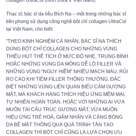
collagen UltraCol (hình Ultra V Việt Nam).
Thạc sĩ, bác sĩ da liễu Bích Na – một trong những bác sĩ
tiên phong sử dụng công nghệ bột chỉ collagen UltraCol
tại Việt Nam, cho biết:
“THEO KINH NGHIỆM CÁ NHÂN, BÁC SĨ NA THÍCH
DÙNG BỘT CHỈ COLLAGEN CHO NHỮNG VÙNG
THIẾU HỤT THỂ TÍCH Ở MỨC ĐỘ NHẸ, TRUNG BÌNH
HOẶC NHỮNG VÙNG DA MỎNG DỄ LỘ FILLER VÀ
NHỮNG VÙNG “NGUY HIỂM” NHIỀU MẠCH MÁU, RỦI
RO CAO KHI TIÊM FILLER THÔNG THƯỜNG. ĐẶC
BIỆT NHỮNG VÙNG LIÊN QUAN BIỂU CẢM GƯƠNG
MẶT, MÀ KHÁCH HÀNG THÍCH HIỆU ỨNG MỀM MẠI,
TỰ NHIÊN HOÀN TOÀN. HOẶC VỚI NHỮNG AI VỪA
MUỐN TÁI CẤU TRÚC GƯƠNG MẶT, VỪA MUỐN
HIỆU ỨNG TRẺ HOÁ, GIẢM NHĂN VÀ CĂNG BÓNG
DA BỀ MẶT THÔNG QUA QUÁ TRÌNH TÂN TẠO
COLLAGEN THÌ BỘT CHỈ CŨNG LÀ LỰA CHỌN ƯU