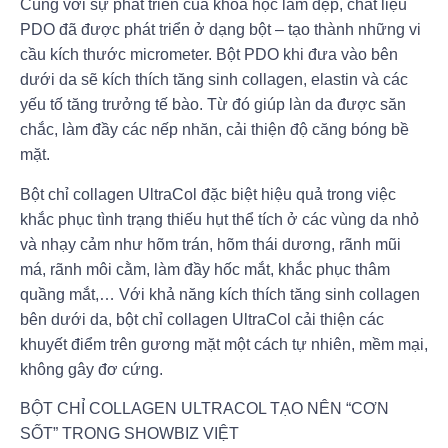
Cùng với sự phát triển của khoa học làm đẹp, chất liệu
PDO đã được phát triển ở dạng bột – tạo thành những vi
cầu kích thước micrometer. Bột PDO khi đưa vào bên
dưới da sẽ kích thích tăng sinh collagen, elastin và các
yếu tố tăng trưởng tế bào. Từ đó giúp làn da được săn
chắc, làm đầy các nếp nhăn, cải thiện độ căng bóng bề
mặt.
Bột chỉ collagen UltraCol đặc biệt hiệu quả trong việc
khắc phục tình trạng thiếu hụt thể tích ở các vùng da nhỏ
và nhạy cảm như hõm trán, hõm thái dương, rãnh mũi
má, rãnh môi cằm, làm đầy hốc mắt, khắc phục thâm
quầng mắt,… Với khả năng kích thích tăng sinh collagen
bên dưới da, bột chỉ collagen UltraCol cải thiện các
khuyết điểm trên gương mặt một cách tự nhiên, mềm mại,
không gây đơ cứng.
BỘT CHỈ COLLAGEN ULTRACOL TẠO NÊN “CƠN
SỐT” TRONG SHOWBIZ VIỆT