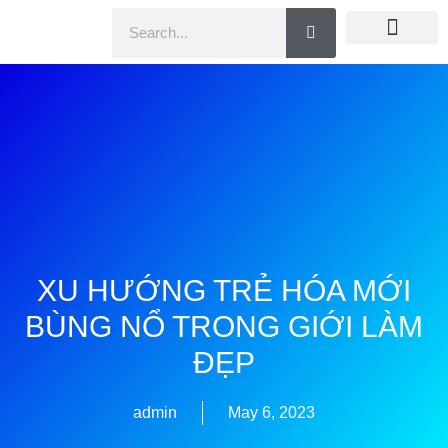
Doanh Nhân Showbiz
You Are Winner
CEO Beauty Group
Truyền Thông
XU HƯỚNG TRẺ HÓA MỚI
BÙNG NỔ TRONG GIỚI LÀM
ĐẸP
admin
May 6, 2023