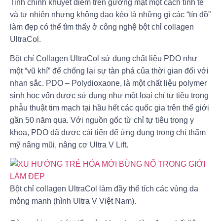
Tinh chỉnh khuyết điểm trên gương mặt một cách tinh tế
và tự nhiên nhưng không dao kéo là những gì các “tín đồ”
làm đẹp có thể tìm thấy ở công nghệ bột chỉ collagen
UltraCol.
Bột chỉ Collagen UltraCol sử dụng chất liệu PDO như
một “vũ khí” để chống lại sự tàn phá của thời gian đối với
nhan sắc. PDO – Polydioxaone, là một chất liệu polymer
sinh học vốn được sử dụng như một loại chỉ tự tiêu trong
phẫu thuật tim mạch tại hầu hết các quốc gia trên thế giới
gần 50 năm qua. Với nguồn gốc từ chỉ tự tiêu trong y
khoa, PDO đã được cải tiến để ứng dụng trong chỉ thẩm
mỹ nâng mũi, nâng cơ Ultra V Lift.
Bột chỉ collagen UltraCol làm đầy thể tích các vùng da
mỏng manh (hình Ultra V Việt Nam).