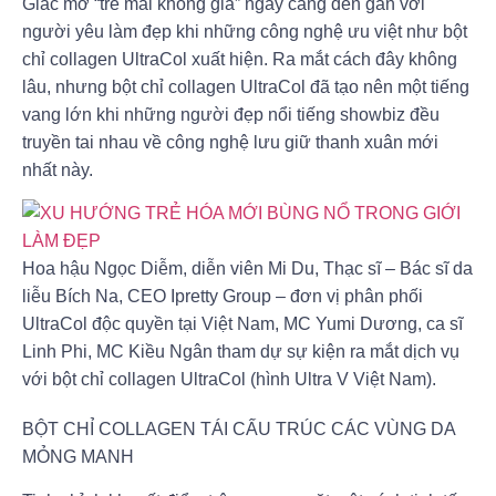
Giấc mơ “trẻ mãi không già” ngày càng đến gần với
người yêu làm đẹp khi những công nghệ ưu việt như bột
chỉ collagen UltraCol xuất hiện. Ra mắt cách đây không
lâu, nhưng bột chỉ collagen UltraCol đã tạo nên một tiếng
vang lớn khi những người đẹp nổi tiếng showbiz đều
truyền tai nhau về công nghệ lưu giữ thanh xuân mới
nhất này.
Hoa hậu Ngọc Diễm, diễn viên Mi Du, Thạc sĩ – Bác sĩ da
liễu Bích Na, CEO Ipretty Group – đơn vị phân phối
UltraCol độc quyền tại Việt Nam, MC Yumi Dương, ca sĩ
Linh Phi, MC Kiều Ngân tham dự sự kiện ra mắt dịch vụ
với bột chỉ collagen UltraCol (hình Ultra V Việt Nam).
BỘT CHỈ COLLAGEN TÁI CẤU TRÚC CÁC VÙNG DA
MỎNG MANH