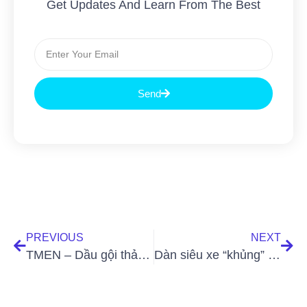
Get Updates And Learn From The Best
Send
PREVIOUS
NEXT
TMEN – Dầu gội thảo dược sạch gàu và giảm gãy rụng tóc cho nam giới
Dàn siêu xe “khủng” đổ bộ về Đảo ngọc Phú Quốc mừng khai trương Thẩm mỹ viện Mailisa