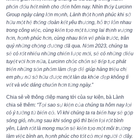
phấn đấu hết mình cho đến hôm nay. Nhìn thấy Lurcinn
Group ngày càng lớn mạnh, Lành thật hạnh phúc khi sở
hữu một hệ thống đoàn kết yêu thương, hỗ trợ lẫn nhau
trong công việc, cùng kiến tạo một tương lai thịnh vượng
hơn, hạnh phúc hơn, cùng nhau tiến về phía trước, trân
quý những chặng đường đã qua. Năm 2023, chúng ta
sẽ có rất nhiều những chiến lược mới, sẽ có những điều
tuyệt vời hơn nữa, Lurcinn chắc chắn sẽ tiếp tục phát
triển những sản phẩm làm đẹp để giúp hàng triệu chị
em phụ nữ sở hữu được một làn da khỏe đẹp không tì
vết và vóc dáng chuẩn hơn từng ngày.”
Chia sẻ về thông điệp mang tới của sự kiện, bà Lành
chia sẻ thêm:
“Tại sao sự kiện của chúng ta hôm nay lại
có ý tưởng từ biển cả. Vì khi chúng ta ra biển hay sẽ gặp
sóng gió, nhưng sau khi sóng gió thì biển lại rất bình
yên, Lành rất là mong muốn sẽ kiến tạo một môi trường
làm việc bình an, hạnh phúc cho tất cả mọi người ở đây.